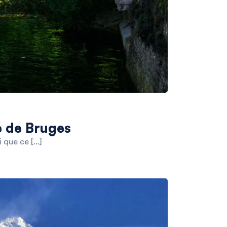
té de Bruges
i que ce […]