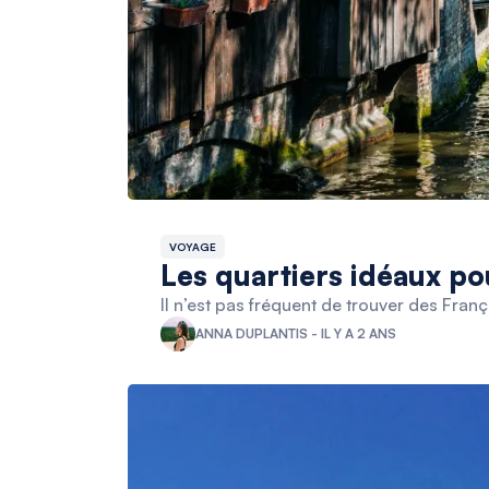
VOYAGE
Les quartiers idéaux po
Il n’est pas fréquent de trouver des Franç
ANNA DUPLANTIS - IL Y A 2 ANS