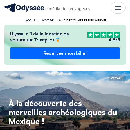
Odyssée
le média des voyageurs
ACCUEIL
—
VOYAGE
—
À LA DÉCOUVERTE DES MERVEILLES ARCHÉOLOGIQUES DU MEXIQUE !
Ulysse, n°1 de la location de
voiture sur Trustpilot
4.8/5
Réserver mon billet
VOYAGE
À la découverte des
merveilles archéologiques du
Mexique !