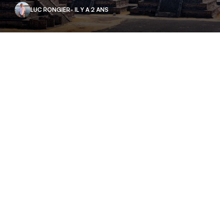
LUC RONGIER
- IL Y A 2 ANS