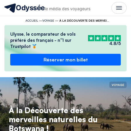
Odyssée
le média des voyageurs
ACCUEIL
—
VOYAGE
—
À LA DÉCOUVERTE DES MERVEILLES NATURELLES DU BOTSWANA !
Ulysse, le comparateur de vols
préféré des français - n°1 sur
4.8/5
Trustpilot
Réserver mon billet
VOYAGE
À la Découverte des
merveilles naturelles du
Botswana !