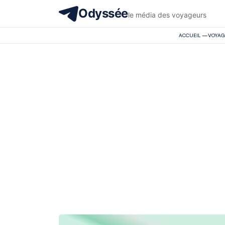
Odyssée
le média des voyageurs
ACCUEIL
—
VOYAG