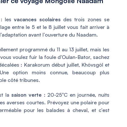
caler ce voyage Mongolie Naadam
 : les
vacances scolaires
des trois zones se
age entre le 5 et le 8 juillet vous fait arriver à
d’adaptation avant l’ouverture du Naadam.
ellement programmé du 11 au 13 juillet, mais les
 vous voulez fuir la foule d’Oulan-Bator, sachez
écalées : Karakorum début juillet, Khövsgöl et
. Une option moins connue, beaucoup plus
ble côté tribunes.
st la
saison verte
: 20-25°C en journée, nuits
ues averses courtes. Prévoyez une polaire pour
rméable pour les balades à cheval, et c’est