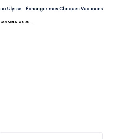
au Ulysse
Échanger mes Chèques Vacances
MONGOLIE EN JUILLET 2026 : LE NAADAM S’OUVRE PILE APRÈS LES VACANCES SCOLAIRES, 3 000 € LES 10 JOURS