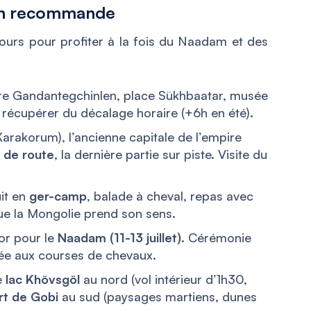
u’on recommande
ours pour profiter à la fois du Naadam et des
re Gandantegchinlen, place Sükhbaatar, musée
e récupérer du décalage horaire (+6h en été).
arakorum), l’ancienne capitale de l’empire
 de route
, la dernière partie sur piste. Visite du
it en
ger-camp
, balade à cheval, repas avec
que la Mongolie prend son sens.
or pour le
Naadam (11-13 juillet)
. Cérémonie
rnée aux courses de chevaux.
e
lac Khövsgöl
au nord (vol intérieur d’1h30,
rt de Gobi
au sud (paysages martiens, dunes