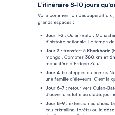
L’itinéraire 8-10 jours q
Voilà comment on découperait dix j
grands espaces :
Jour 1-2
: Oulan-Bator. Monastè
d’histoire nationale. Le temps d
Jour 3
: transfert à
Kharkhorin
(K
mongol. Comptez
380 km et 6h
monastère d’Erdene Zuu.
Jour 4-5
: steppes du centre. Nu
une famille d’éleveurs. C’est là 
Jour 6-7
: retour vers Oulan-Bat
d’ouverture, lutte au stade, jou
Jour 8-9
: extension au choix. L
eau cristalline, forêts) ou le
dése