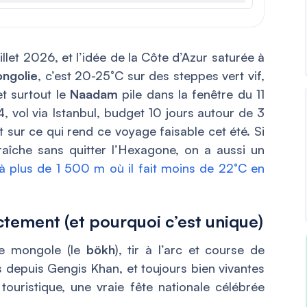
llet 2026, et l’idée de la Côte d’Azur saturée à
ngolie
, c’est 20-25°C sur des steppes vert vif,
et surtout le
Naadam
pile dans la fenêtre du 11
24, vol via Istanbul, budget 10 jours autour de 3
t sur ce qui rend ce voyage faisable cet été. Si
raîche sans quitter l’Hexagone, on a aussi un
à plus de 1 500 m où il fait moins de 22°C en
ctement (et pourquoi c’est unique)
te mongole (le
bökh
), tir à l’arc et course de
s depuis Gengis Khan, et toujours bien vivantes
 touristique, une vraie fête nationale célébrée