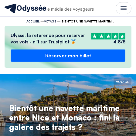
Odyssée
le média des voyageurs
ACCUEIL
—
VOYAGE
—
BIENTÔT UNE NAVETTE MARITIME ENTRE NICE ET MONACO : FINI LA GALÈRE DES TRAJETS ?
Ulysse, la référence pour réserver
vos vols - n°1 sur Trustpilot
4.8/5
Réserver mon billet
VOYAGE
Bientôt une navette maritime
entre Nice et Monaco : fini la
galère des trajets ?