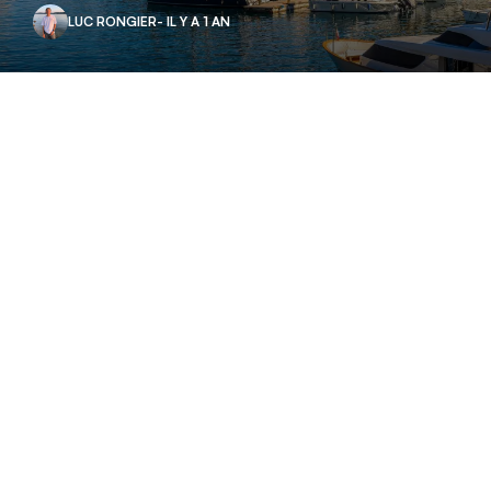
LUC RONGIER
- IL Y A 1 AN