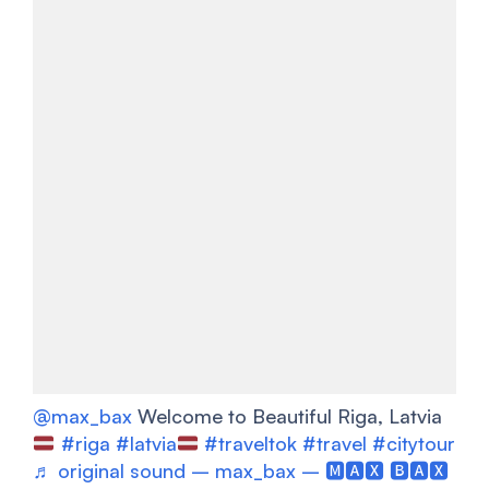
@max_bax
Welcome to Beautiful Riga, Latvia
#riga
#latvia
#traveltok
#travel
#citytour
♬ original sound – max_bax – 🅼🅰🆇 🅱🅰🆇