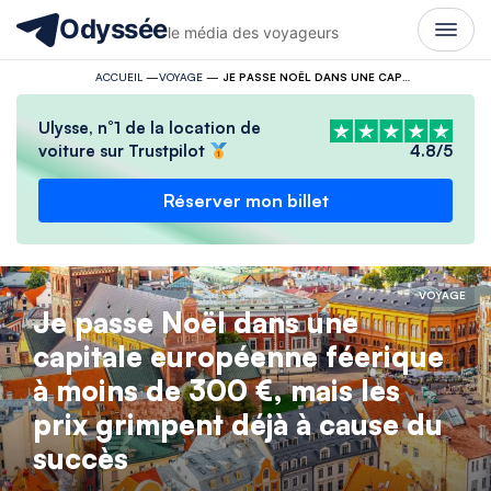
Odyssée
le média des voyageurs
ACCUEIL
—
VOYAGE
—
JE PASSE NOËL DANS UNE CAPITALE EUROPÉENNE FÉERIQUE À MOINS DE 300 €, MAIS LES PRIX GRIMPENT DÉJÀ À CAUSE DU SUCCÈS
Ulysse, n°1 de la location de
voiture sur Trustpilot
4.8/5
Réserver mon billet
VOYAGE
Je passe Noël dans une
capitale européenne féerique
à moins de 300 €, mais les
prix grimpent déjà à cause du
succès