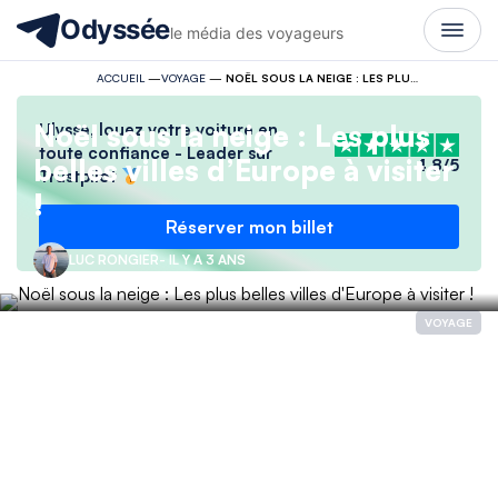
Odyssée
le média des voyageurs
ACCUEIL
—
VOYAGE
—
NOËL SOUS LA NEIGE : LES PLUS BELLES VILLES D’EUROPE À VISITER !
Noël sous la neige : Les plus
Ulysse, louez votre voiture en
toute confiance - Leader sur
belles villes d’Europe à visiter
4.8/5
Trustpilot
!
Réserver mon billet
LUC RONGIER
- IL Y A 3 ANS
VOYAGE