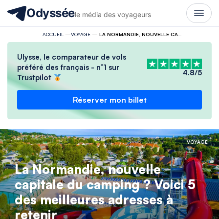
Odyssée
le média des voyageurs
ACCUEIL
—
VOYAGE
—
LA NORMANDIE, NOUVELLE CAPITALE DU CAMPING ? VOICI 5 DES MEILLEURES ADRESSES À RETENIR
Ulysse, le comparateur de vols
préféré des français - n°1 sur
4.8/5
Trustpilot
Réserver mon billet
VOYAGE
La Normandie, nouvelle
capitale du camping ? Voici 5
des meilleures adresses à
retenir