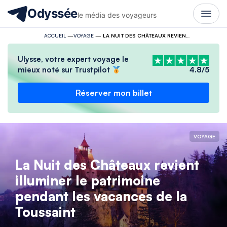
Odyssée
le média des voyageurs
ACCUEIL
—
VOYAGE
—
LA NUIT DES CHÂTEAUX REVIENT ILLUMINER LE PATRIMOINE PENDANT LES VACANCES DE LA TOUSSAINT
Ulysse, votre expert voyage le
mieux noté sur Trustpilot
4.8/5
Réserver mon billet
VOYAGE
La Nuit des Châteaux revient
illuminer le patrimoine
pendant les vacances de la
Toussaint