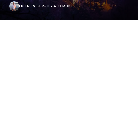
LUC RONGIER
- IL Y A 10 MOIS