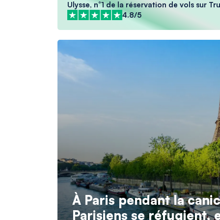
Ulysse, n°1 de la réservation de vols sur Tr
4.8/5
À Paris pendant la cani
Parisiens se réfugient, 