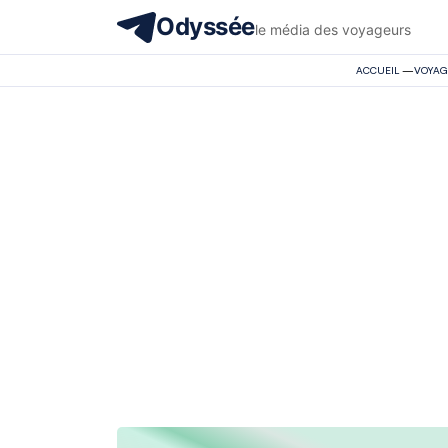
Odyssée
le média des voyageurs
ACCUEIL
—
VOYAG