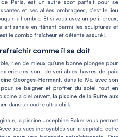
 de Paris, est un autre spot parfait pour se
issantes et ses allées ombragées, c’est le lieu
ouquin à l’ombre. Et si vous avez un petit creux,
 artisanale en flânant parmi les sculptures et
c’est le combo fraîcheur et détente assuré !
rafraichir comme il se doit
able, rien de mieux qu’une bonne plongée pour
s extérieures sont de véritables havres de paix
scine Georges-Hermant
, dans le 19e, avec son
l pour se baigner et profiter du soleil tout en
piscine à ciel ouvert,
la piscine de la Butte aux
ner dans un cadre ultra chill.
ginale, la piscine Josephine Baker vous permet
Avec ses vues incroyables sur la capitale, cette
nique pour une baignade rafraîchissante. Que