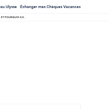
au Ulysse
Échanger mes Chèques Vacances
À PARIS PENDANT LA CANICULE ? DÉCOUVREZ OÙ LES PARISIENS SE RÉFUGIENT, ET POURQUOI ILS VOUS LE CACHENT