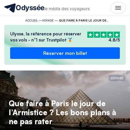
Odyssée
le média des voyageurs
ACCUEIL
—
VOYAGE
—
QUE FAIRE À PARIS LE JOUR DE L’ARMISTICE ? LES BONS PLANS À NE PAS RATER
Ulysse, la référence pour réserver
vos vols - n°1 sur Trustpilot
4.8/5
Réserver mon billet
VOYAGE
Que faire à Paris le jour de
l’Armistice ? Les bons plans à
ne pas rater