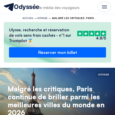
Odyssée
le média des voyageurs
ACCUEIL
—
VOYAGE
—
MALGRÉ LES CRITIQUES, PARIS CONTINUE DE BRILLER PARMI LES MEILLEURES VILLES DU MONDE EN 2026
Ulysse, recherche et réservation
de vols sans frais cachés - n°1 sur
4.8/5
Trustpilot
Réserver mon billet
VOYAGE
Malgré les critiques, Paris
continue de briller parmi les
meilleures villes du monde en
2026