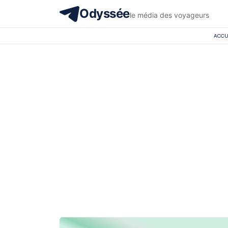
Odyssée
le média des voyageurs
ACCU