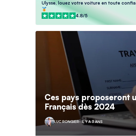
Ulysse, louez votre voiture en toute confia
4.8/5
Ces pays proposeront u
Français dès 2024
LUC RONGIER
- IL Y A 3 ANS