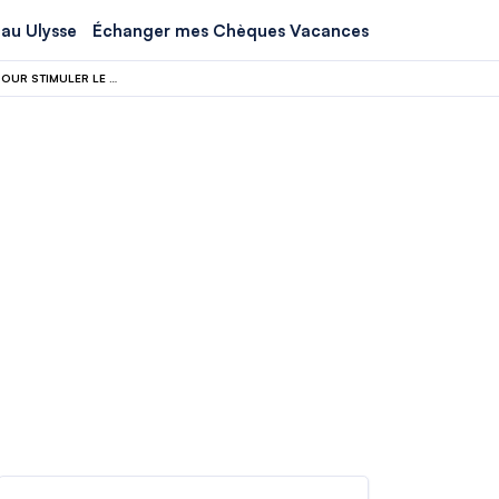
au Ulysse
Échanger mes Chèques Vacances
PENDANT QUE LA FRANCE SUPPRIME DES JOURS FÉRIÉS, CE PAYS EN RAJOUTE POUR STIMULER LE TOURISME