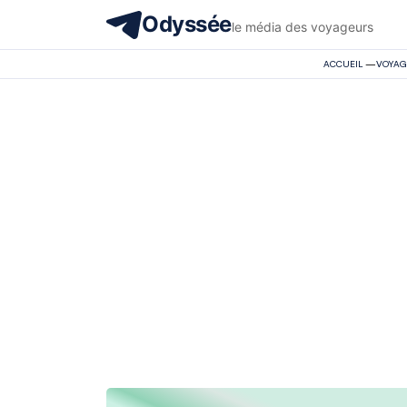
Odyssée
le média des voyageurs
ACCUEIL
—
VOYAG