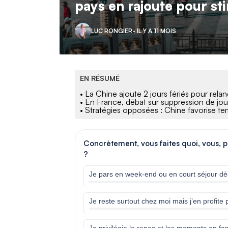
pays en rajoute pour st
LUC RONGIER
- IL Y A 11 MOIS
EN RÉSUMÉ
• La Chine ajoute 2 jours fériés pour rel
• En France, débat sur suppression de jours
• Stratégies opposées : Chine favorise te
Concrètement, vous faites quoi, vous, 
?
Je pars en week-end ou en court séjour d
Je reste surtout chez moi mais j’en profite 
Je privilégie le repos et les moments en 