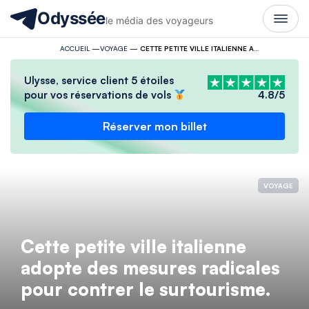
Odyssée
le média des voyageurs
ACCUEIL
—
VOYAGE
—
CETTE PETITE VILLE ITALIENNE ADOPTE DES MESURES RADICALES POUR CONTRER LE SURTOURISME.
Ulysse, service client 5 étoiles
pour vos réservations de vols
4.8/5
Réserver mon billet
VOYAGE
Cette petite ville italienne
adopte des mesures radicales
pour contrer le surtourisme.