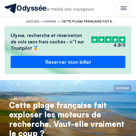
Odyssée
le média des voyageurs
ACCUEIL
—
VOYAGE
—
CETTE PLAGE FRANÇAISE FAIT EXPLOSER LES MOTEURS DE RECHERCHE. VAUT-ELLE VRAIMENT LE COUP ?
Ulysse, recherche et réservation
de vols sans frais cachés - n°1 sur
4.8/5
Trustpilot
Réserver mon billet
VOYAGE
Cette plage française fait
exploser les moteurs de
recherche. Vaut-elle vraiment
le coup ?