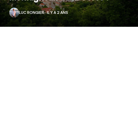
LUC RONGIER
- IL Y A 2 ANS