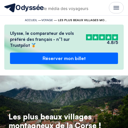
Odyssée
le média des voyageurs
ACCUEIL
—
VOYAGE
—
LES PLUS BEAUX VILLAGES MONTAGNEUX DE LA CORSE !
Ulysse, le comparateur de vols
préféré des français - n°1 sur
4.8/5
Trustpilot
Réserver mon billet
VOYAGE
Les plus beaux villages
montagneux de la Corse !