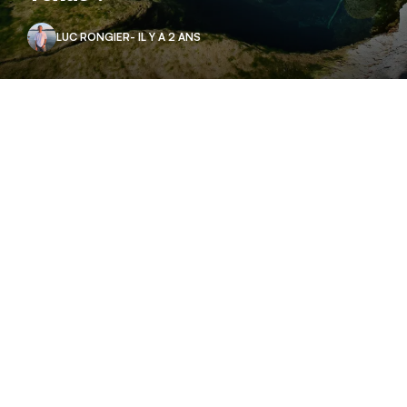
LUC RONGIER
- IL Y A 2 ANS