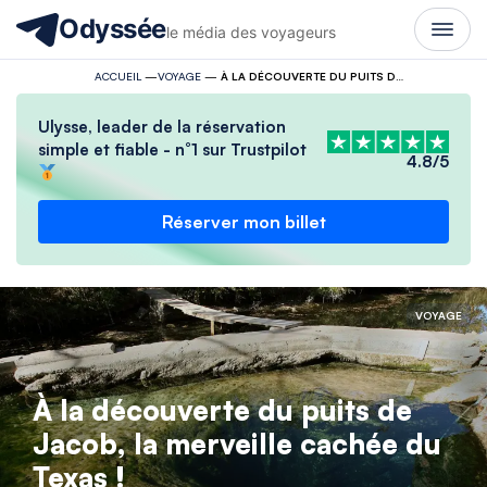
Odyssée
le média des voyageurs
ACCUEIL
—
VOYAGE
—
À LA DÉCOUVERTE DU PUITS DE JACOB, LA MERVEILLE CACHÉE DU TEXAS !
Ulysse, leader de la réservation
simple et fiable - n°1 sur Trustpilot
4.8/5
Réserver mon billet
VOYAGE
À la découverte du puits de
Jacob, la merveille cachée du
Texas !