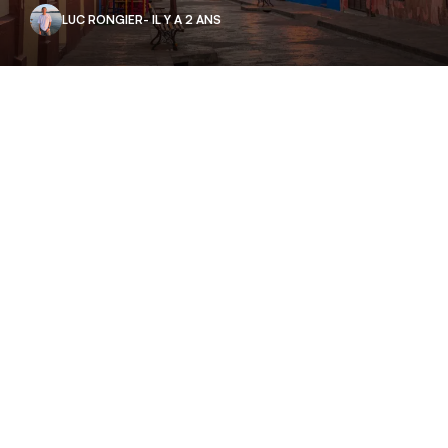
LUC RONGIER
- IL Y A 2 ANS