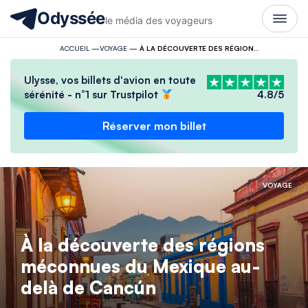
Odyssée
le média des voyageurs
ACCUEIL
—
VOYAGE
—
À LA DÉCOUVERTE DES RÉGIONS MÉCONNUES DU MEXIQUE AU-DELÀ DE CANCÚN
Ulysse, vos billets d'avion en toute
sérénité - n°1 sur Trustpilot
4.8/5
Réserver mon billet
VOYAGE
À la découverte des régions
méconnues du Mexique au-
delà de Cancún