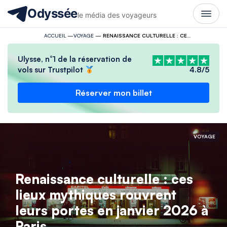
Odyssée
le média des voyageurs
ACCUEIL
—
VOYAGE
—
RENAISSANCE CULTURELLE : CES LIEUX MYTHIQUES ROUVRENT LEURS PORTES EN JANVIER 2026 À PARIS
Ulysse, n°1 de la réservation de
vols sur Trustpilot
4.8/5
Réserver mon billet
VOYAGE
Renaissance culturelle : ces
lieux mythiques rouvrent
leurs portes en janvier 2026 à
Paris