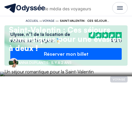
Odyssée
le média des voyageurs
ACCUEIL
—
VOYAGE
—
SAINT-VALENTIN : CES SÉJOURS ROMANTIQUES POUR UNE ÉVASION À DEUX !
Saint-Valentin : Ces séjours
Ulysse, n°1 de la location de
romantiques pour une évasion
voiture sur Trustpilot
4.8/5
à deux !
Réserver mon billet
ANNA DUPLANTIS
- IL Y A 2 ANS
VOYAGE