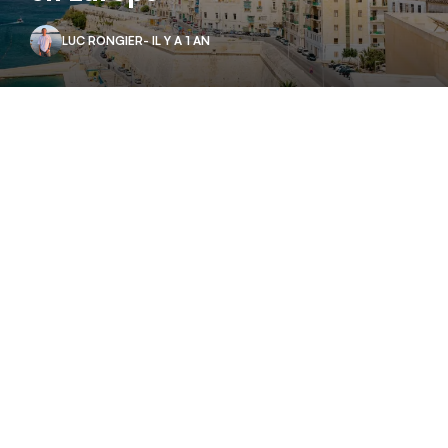
LUC RONGIER
- IL Y A 1 AN