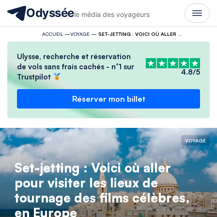
Odyssée
le média des voyageurs
ACCUEIL
—
VOYAGE
—
SET-JETTING : VOICI OÙ ALLER POUR VISITER LES LIEUX DE TOURNAGE DES FILMS CÉLÈBRES, EN EUROPE
Ulysse, recherche et réservation
de vols sans frais cachés - n°1 sur
4.8/5
Trustpilot
Réserver mon billet
VOYAGE
Set-jetting : Voici où aller
pour visiter les lieux de
tournage des films célèbres,
en Europe