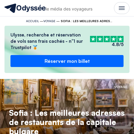
Odyssée
le média des voyageurs
ACCUEIL
—
VOYAGE
—
SOFIA : LES MEILLEURES ADRESSES DE RESTAURANTS DE LA CAPITALE BULGARE
Ulysse, recherche et réservation
de vols sans frais cachés - n°1 sur
4.8/5
Trustpilot
Réserver mon billet
VOYAGE
Sofia : Les meilleures adresses
de restaurants de la capitale
bulgare