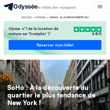
Odyssée
le média des voyageurs
ACCUEIL
—
VOYAGE
—
SOHO : À LA DÉCOUVERTE DU QUARTIER LE PLUS TENDANCE DE NEW YORK !
Ulysse, n°1 de la location de
voiture sur Trustpilot
4.8/5
Réserver mon billet
VOYAGE
SoHo : À la découverte du
quartier le plus tendance de
New York !