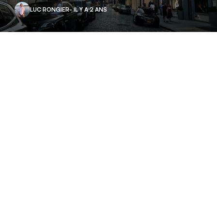
LUC RONGIER
- IL Y A 2 ANS