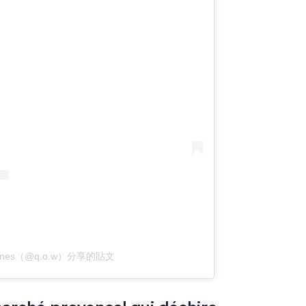
 Wines（@q.o.w）分享的貼文