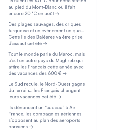
Ils fuient les 40 °C pour cette station
au pied du Mont-Blanc où il fait
encore 20 °C en août →
Des plages sauvages, des criques
turquoise et un événement unique…
Cette île des Baléares va être prise
d’assaut cet été →
Tout le monde parle du Maroc, mais
c’est un autre pays du Maghreb qui
attire les Français cette année avec
des vacances dès 600 € →
Le Sud recule, le Nord-Ouest gagne
du terrain… les Français changent
leurs vacances cet été →
Ils dénoncent un “cadeau” à Air
France, les compagnies aériennes
s’opposent au plan des aéroports
parisiens →