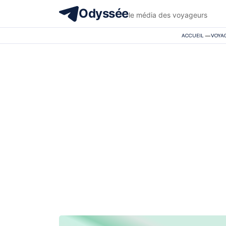
Odyssée
le média des voyageurs
ACCUEIL
—
VOYA