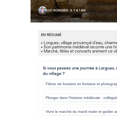
LUC RONGIER
- IL Y A 1 AN
EN RÉSUMÉ
• Lorgues, village provençal d’eau, charme 
• Son patrimoine médiéval raconte une hist
• Marché, fêtes et concerts animent ce vi
Si vous passiez une journée à Lorgues, q
du village ?
Flâner de fontaine en fontaine et photograp
Plonger dans l’histoire médiévale : collégial
Vivre le marché du mardi matin et goûter a