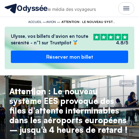
Odyssée
le média des voyageurs
ACCUEIL
—
AVION
—
ATTENTION : LE NOUVEAU SYSTÈME EES PROVOQUE DES FILES D’ATTENTE INTERMINABLES DANS LES AÉROPORTS EUROPÉENS – JUSQU’À 4 HEURES DE RETARD !
Ulysse, vos billets d'avion en toute
sérénité - n°1 sur Trustpilot
4.8/5
Réserver mon billet
AVION
Attention : Le nouveau
système EES provoque des
files d’attente interminables
dans les aéroports européens
– jusqu’à 4 heures de retard !