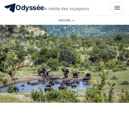
Odyssée
le média des voyageurs
ACCUEIL
—