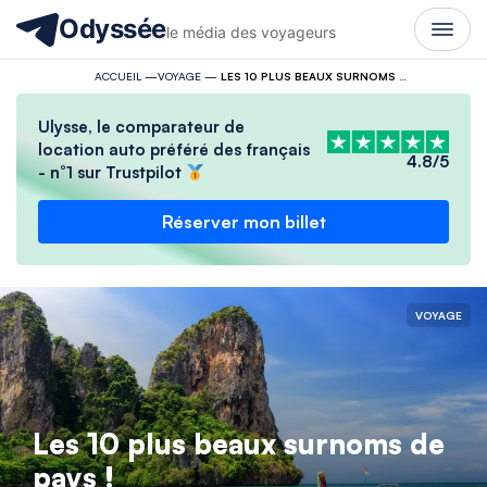
Odyssée
le média des voyageurs
ACCUEIL
—
VOYAGE
—
LES 10 PLUS BEAUX SURNOMS DE PAYS !
Ulysse, le comparateur de
location auto préféré des français
4.8/5
- n°1 sur Trustpilot
Réserver mon billet
VOYAGE
Les 10 plus beaux surnoms de
pays !