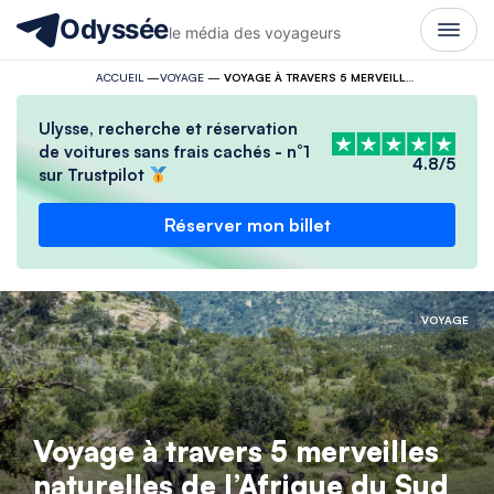
Odyssée
le média des voyageurs
ACCUEIL
—
VOYAGE
—
VOYAGE À TRAVERS 5 MERVEILLES NATURELLES DE L’AFRIQUE DU SUD
Ulysse, recherche et réservation
de voitures sans frais cachés - n°1
4.8/5
sur Trustpilot
Réserver mon billet
VOYAGE
Voyage à travers 5 merveilles
naturelles de l’Afrique du Sud