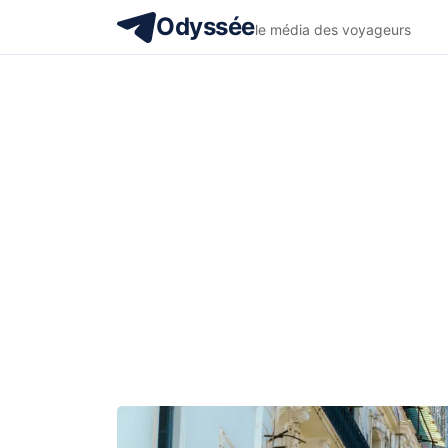
Odyssée
le média des voyageurs