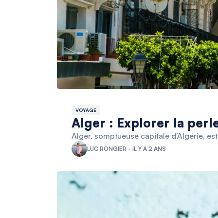
VOYAGE
Alger : Explorer la per
Alger, somptueuse capitale d’Algérie, est
LUC RONGIER - IL Y A 2 ANS