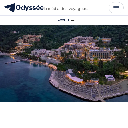
Odyssée
le média des voyageurs
ACCUEIL
—