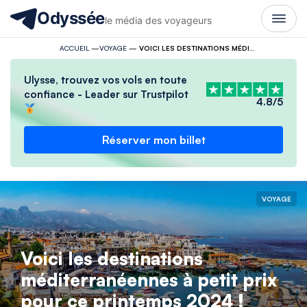
Odyssée
le média des voyageurs
ACCUEIL
—
VOYAGE
—
VOICI LES DESTINATIONS MÉDITERRANÉENNES À PETIT PRIX POUR CE PRINTEMPS 2024 !
Ulysse, trouvez vos vols en toute
confiance - Leader sur Trustpilot
4.8/5
Réserver mon billet
VOYAGE
Voici les destinations
méditerranéennes à petit prix
pour ce printemps 2024 !