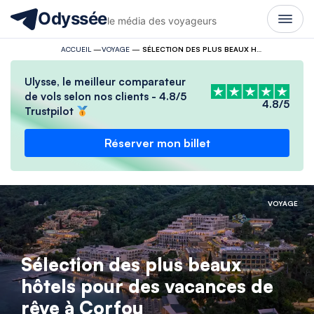
Odyssée
le média des voyageurs
ACCUEIL
—
VOYAGE
—
SÉLECTION DES PLUS BEAUX HÔTELS POUR DES VACANCES DE RÊVE À CORFOU
Ulysse, le meilleur comparateur
de vols selon nos clients - 4.8/5
4.8/5
Trustpilot
Réserver mon billet
VOYAGE
Sélection des plus beaux
hôtels pour des vacances de
rêve à Corfou