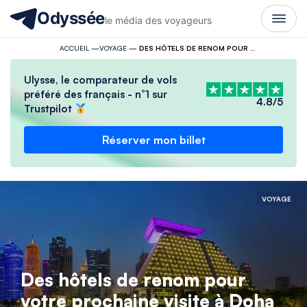
Odyssée
le média des voyageurs
ACCUEIL
—
VOYAGE
—
DES HÔTELS DE RENOM POUR VOTRE PROCHAINE VISITE À DOHA
Ulysse, le comparateur de vols
préféré des français - n°1 sur
4.8/5
Trustpilot
Réserver mon billet
VOYAGE
Des hôtels de renom pour
votre prochaine visite à Doha