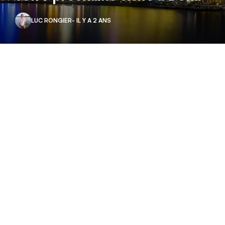
LUC RONGIER
- IL Y A 2 ANS