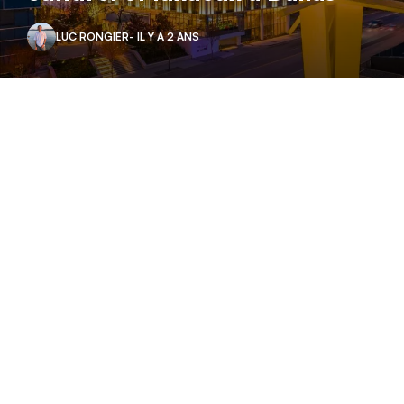
LUC RONGIER
- IL Y A 2 ANS