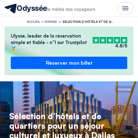
Odyssée
le média des voyageurs
ACCUEIL
—
VOYAGE
—
SÉLECTION D’HÔTELS ET DE QUARTIERS POUR UN SÉJOUR CULTUREL ET LUXUEUX À DALLAS
Ulysse, leader de la réservation
simple et fiable - n°1 sur Trustpilot
4.8/5
Réserver mon billet
VOYAGE
Sélection d’hôtels et de
quartiers pour un séjour
culturel et luxueux à Dallas