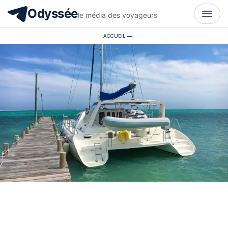
Odyssée
le média des voyageurs
ACCUEIL
—