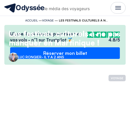
Odyssée
le média des voyageurs
ACCUEIL
—
VOYAGE
—
LES FESTIVALS CULTURELS À NE PAS MANQUER EN MARTINIQUE !
Les festivals culturels à ne pas
Ulysse, la référence pour réserver
vos vols - n°1 sur Trustpilot
4.8/5
manquer en Martinique !
Réserver mon billet
LUC RONGIER
- IL Y A 2 ANS
VOYAGE