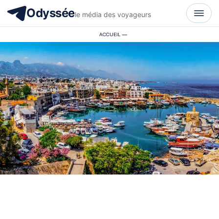
Odyssée
le média des voyageurs
ACCUEIL
—