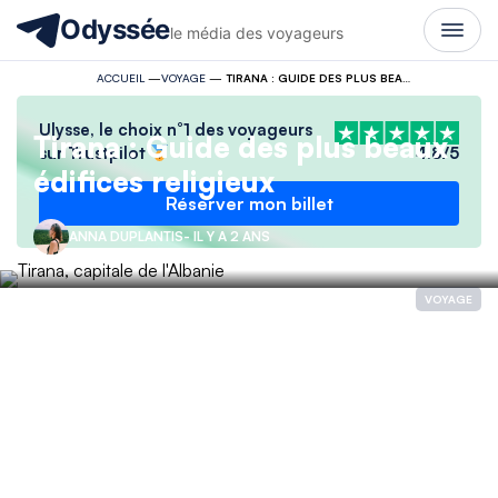
Odyssée
le média des voyageurs
ACCUEIL
—
VOYAGE
—
TIRANA : GUIDE DES PLUS BEAUX ÉDIFICES RELIGIEUX
Ulysse, le choix n°1 des voyageurs
Tirana : Guide des plus beaux
sur Trustpilot
4.8/5
édifices religieux
Réserver mon billet
ANNA DUPLANTIS
- IL Y A 2 ANS
VOYAGE