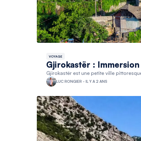
VOYAGE
Gjirokastër : Immersion 
Gjirokastër est une petite ville pittores
LUC RONGIER - IL Y A 2 ANS