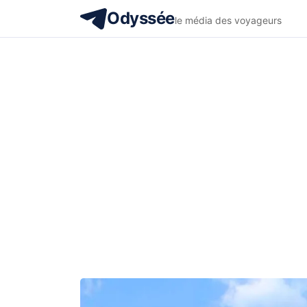
Odyssée
le média des voyageurs