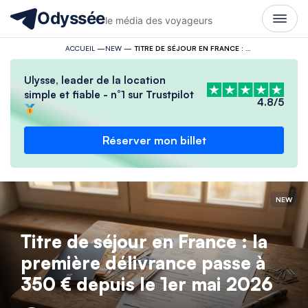
Odyssée
le média des voyageurs
ACCUEIL
—
NEW
—
TITRE DE SÉJOUR EN FRANCE : LA PREMIÈRE DÉLIVRANCE PASSE À 350 € DEPUIS LE 1ER MAI 2026
Ulysse, leader de la location
simple et fiable - n°1 sur Trustpilot
4.8/5
Réserver mon billet
NEW
Titre de séjour en France : la
première délivrance passe à
350 € depuis le 1er mai 2026