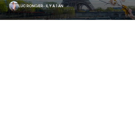
LUC RONGIER
- IL Y A 1 AN