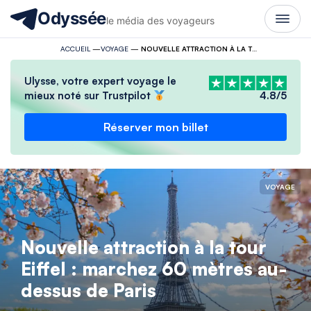
Odyssée
le média des voyageurs
ACCUEIL
—
VOYAGE
—
NOUVELLE ATTRACTION À LA TOUR EIFFEL : MARCHEZ 60 MÈTRES AU-DESSUS DE PARIS
Ulysse, votre expert voyage le
mieux noté sur Trustpilot
4.8/5
Réserver mon billet
VOYAGE
Nouvelle attraction à la tour
Eiffel : marchez 60 mètres au-
dessus de Paris