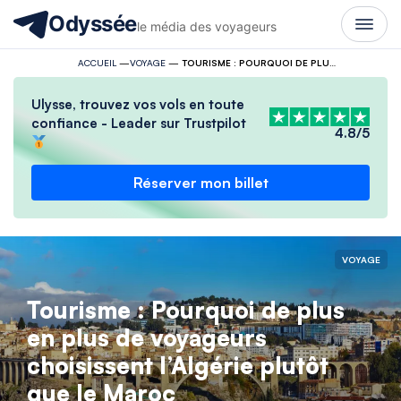
Odyssée
le média des voyageurs
ACCUEIL
—
VOYAGE
—
TOURISME : POURQUOI DE PLUS EN PLUS DE VOYAGEURS CHOISISSENT L’ALGÉRIE PLUTÔT QUE LE MAROC
Ulysse, trouvez vos vols en toute
confiance - Leader sur Trustpilot
4.8/5
Réserver mon billet
VOYAGE
Tourisme : Pourquoi de plus
en plus de voyageurs
choisissent l’Algérie plutôt
que le Maroc