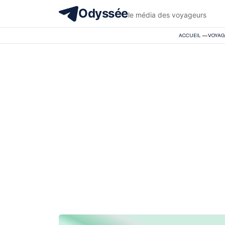
Odyssée
le média des voyageurs
ACCUEIL
—
VOYAG