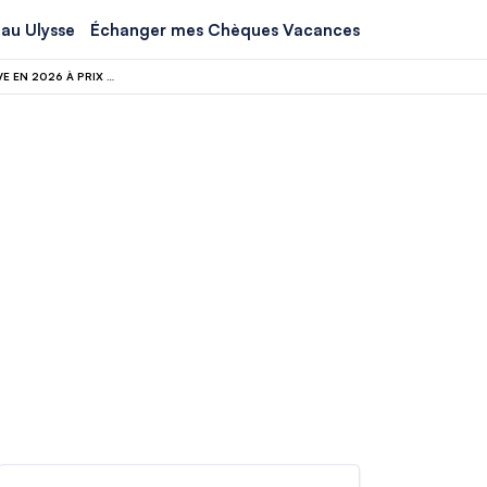
au Ulysse
Échanger mes Chèques Vacances
MOINS CHER QU’UN DÉJEUNER À LA TOUR EIFFEL : CE TRAIN PARIS-BERLIN ARRIVE EN 2026 À PRIX IMBATTABLE