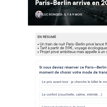
Paris-Berlin arrive en 
LUC RONGIER
- IL Y A 9 MOIS
EN RÉSUMÉ
• Un train de nuit Paris-Berlin privé lanc
• Tarif à partir de 59€, voyage écologique 
• Projet privé ambitieux mais appelle à un s
Si vous deviez réserver ce Paris–Berlin 
moment de choisir votre mode de trans
Le prix avant tout : je cherche le billet le m
Le confort (couchette, calme, intimité…)
L’impact écologique du trajet