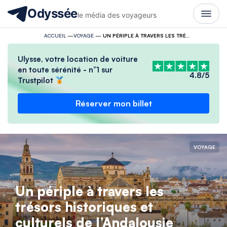
Odyssée
le média des voyageurs
ACCUEIL
—
VOYAGE
—
UN PÉRIPLE À TRAVERS LES TRÉSORS HISTORIQUES ET CULTURELS DE L’ANDALOUSIE
Ulysse, votre location de voiture
en toute sérénité - n°1 sur
4.8/5
Trustpilot
Réserver mon billet
VOYAGE
Un périple à travers les
trésors historiques et
culturels de l’Andalousie