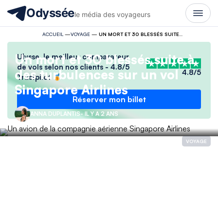
Odyssée
le média des voyageurs
ACCUEIL
—
VOYAGE
—
UN MORT ET 30 BLESSÉS SUITE À DES TURBULENCES SUR UN VOL SINGAPORE AIRLINES
Un mort et 30 blessés suite à
Ulysse, le meilleur comparateur
de vols selon nos clients - 4.8/5
des turbulences sur un vol
4.8/5
Trustpilot
Singapore Airlines
Réserver mon billet
ANNA DUPLANTIS
- IL Y A 2 ANS
VOYAGE