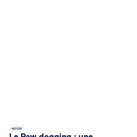
AVION
Le Raw dogging : une