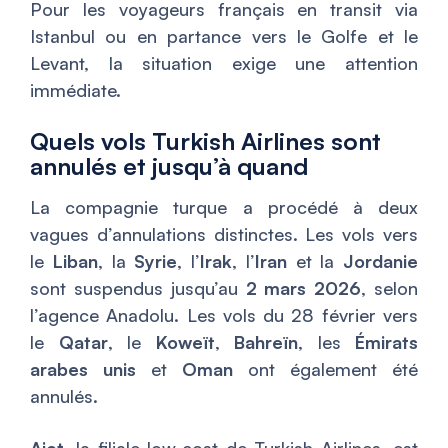
Pour les voyageurs français en transit via
Istanbul ou en partance vers le Golfe et le
Levant, la situation exige une attention
immédiate.
Quels vols Turkish Airlines sont
annulés et jusqu’à quand
La compagnie turque a procédé à deux
vagues d’annulations distinctes. Les vols vers
le
Liban
, la
Syrie
, l’
Irak
, l’
Iran
et la
Jordanie
sont suspendus jusqu’au
2 mars 2026
, selon
l’agence Anadolu. Les vols du 28 février vers
le
Qatar
, le
Koweït
,
Bahreïn
, les
Émirats
arabes unis
et
Oman
ont également été
annulés.
Ajet
, la filiale low-cost de Turkish Airlines, est