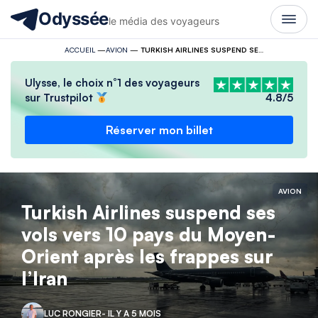
Odyssée
le média des voyageurs
ACCUEIL
—
AVION
—
TURKISH AIRLINES SUSPEND SES VOLS VERS 10 PAYS DU MOYEN-ORIENT APRÈS LES FRAPPES SUR L’IRAN
Ulysse, le choix n°1 des voyageurs
sur Trustpilot
4.8/5
Réserver mon billet
AVION
Turkish Airlines suspend ses
vols vers 10 pays du Moyen-
Orient après les frappes sur
l’Iran
LUC RONGIER
- IL Y A 5 MOIS