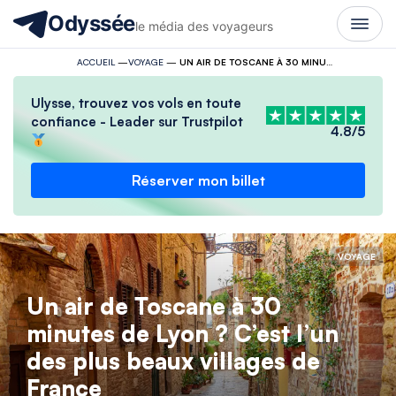
Odyssée
le média des voyageurs
ACCUEIL
—
VOYAGE
—
UN AIR DE TOSCANE À 30 MINUTES DE LYON ? C’EST L’UN DES PLUS BEAUX VILLAGES DE FRANCE
Ulysse, trouvez vos vols en toute
confiance - Leader sur Trustpilot
4.8/5
Réserver mon billet
VOYAGE
Un air de Toscane à 30
minutes de Lyon ? C’est l’un
des plus beaux villages de
France