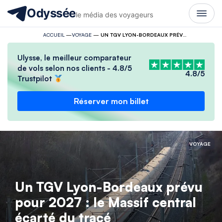
Odyssée
le média des voyageurs
ACCUEIL
—
VOYAGE
—
UN TGV LYON-BORDEAUX PRÉVU POUR 2027 : LE MASSIF CENTRAL ÉCARTÉ DU TRACÉ
Ulysse, le meilleur comparateur
de vols selon nos clients - 4.8/5
4.8/5
Trustpilot
Réserver mon billet
VOYAGE
Un TGV Lyon-Bordeaux prévu
pour 2027 : le Massif central
écarté du tracé